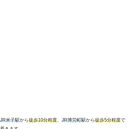
JR米子駅
から
徒歩10分程度
、
JR博労町駅
から
徒歩5分程度
で
着きます。