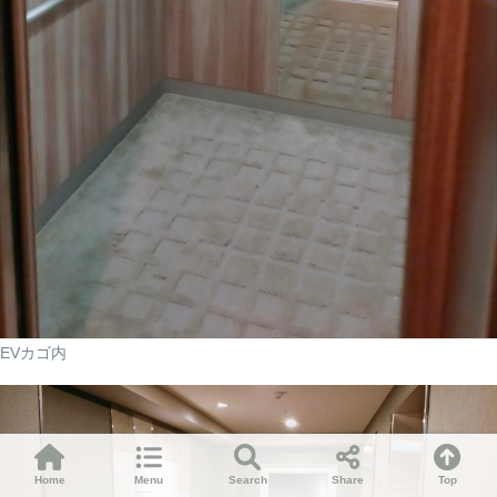
EVカゴ内
Home
Menu
Search
Share
Top