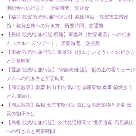
港駅舎への行き方、所要時間、交通費
【福井 敦賀 観光地 旅行記1/3】氣比神宮・敦賀市立博物
館・敦賀倉庫への行き方、所要時間、交通費
【長崎 観光地 旅行記 廃墟】軍艦島（世界遺産）への行き
方（クルーズ ツアー）、所要時間、交通費
【愛媛 観光地 旅行記】萬翠荘（ばんすいそう）への行き方
と所要時間
【愛媛 観光地 旅行記】"安藤忠雄 設計"坂の上の雲ミュージ
アムへの行き方と所要時間
【周辺散策】愛媛 松山市内 気になる建築物 食事 鍋焼きう
どん 鯛めし
【周辺散策】島根 出雲市駅付近 気になる建築物と夕食 出
雲の割子そば
【島根 観光地 旅行記】公共交通機関で"世界遺産"石見銀山
への行き方と所要時間